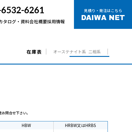
-6532-6261
見積り・発注は
こちら
DAIWA NET
カタログ・資料
会社概要
採用情報
在庫表
オーステナイト系
二相系
NO1鋼板
2B鋼板
H形鋼
角パイプ
途お問合せ下さい。
HBW
HRBW又はHRBS