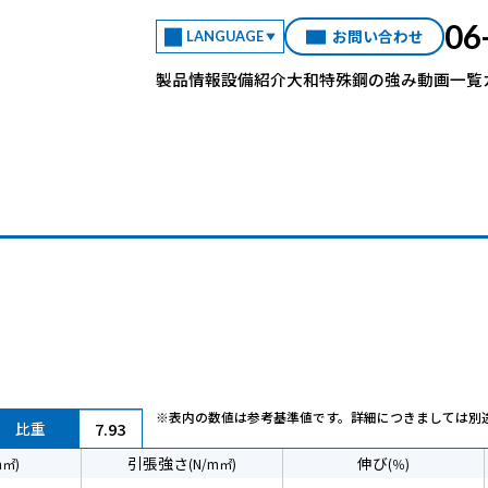
06
お問い合わせ
LANGUAGE
製品情報
設備紹介
大和特殊鋼の強み
動画一覧
引抜六角棒
直線
センタレス丸棒
四角棒
アングル
チャンネル
シームレス鋼管
※表内の数値は参考基準値です。詳細につきましては別
比重
7.93
引張強さ
伸び
m㎡)
(N/m㎡)
(％)
）