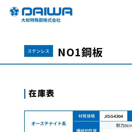
NO1鋼板
製品情報
ステンレス
Product
ステンレス製品
丸棒
引抜丸棒
在庫表
縞板
フラットバー
研磨パイプ
溶接管
材質規格
JISG4304
オーステナイト系
耐力
(N/
高合金製品
（ニッケル・チタン
機械的性質