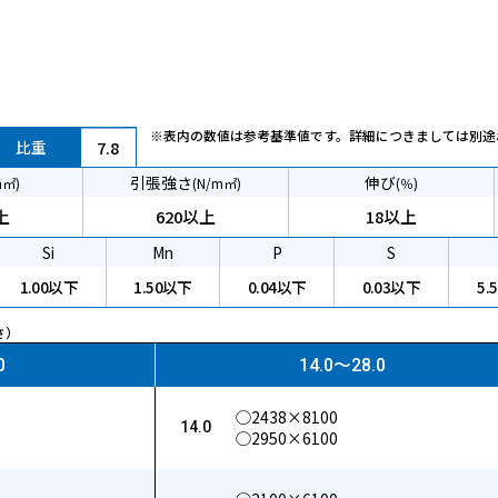
※表内の数値は参考基準値です。詳細につきましては別途
比重
7.8
引張強さ
伸び
m㎡)
(N/m㎡)
(％)
上
620以上
18以上
Si
Mn
P
S
1.00以下
1.50以下
0.04以下
0.03以下
5.
さ）
0
14.0〜28.0
◯2438×8100
14.0
◯2950×6100