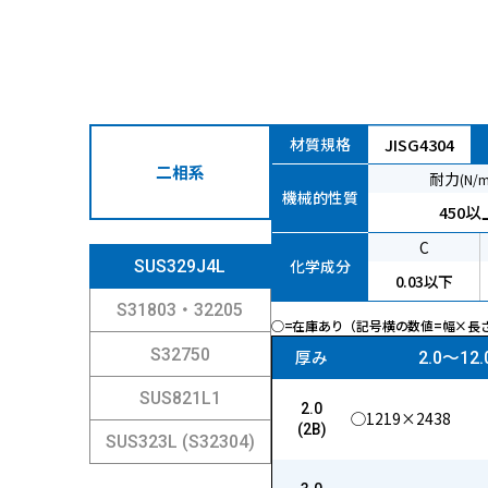
材質規格
JISG4304
二相系
耐力
(N/
機械的性質
450以
C
化学成分
SUS329J4L
0.03以下
S31803・32205
◯=在庫あり（記号横の数値=幅×長
S32750
厚み
2.0〜12.
SUS821L1
2.0
◯1219×2438
(2B)
SUS323L (S32304)