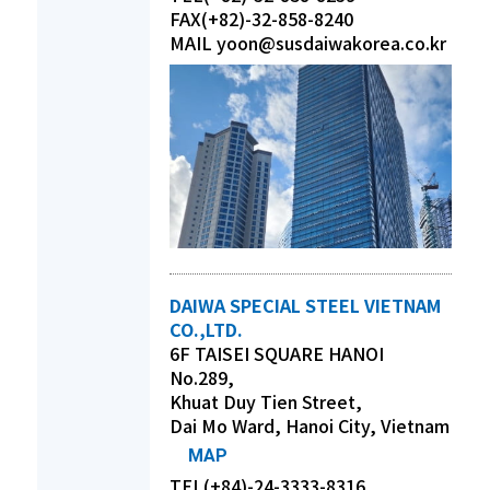
FAX(+82)-32-858-8240
MAIL yoon@susdaiwakorea.co.kr
DAIWA SPECIAL STEEL VIETNAM
CO.,LTD.
6F TAISEI SQUARE HANOI
No.289,
Khuat Duy Tien Street,
Dai Mo Ward, Hanoi City, Vietnam
MAP
TEL(+84)-24-3333-8316