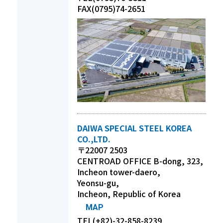
FAX(0795)74-2651
DAIWA SPECIAL STEEL KOREA
CO.,LTD.
〒22007 2503
CENTROAD OFFICE B-dong, 323,
Incheon tower-daero,
Yeonsu-gu,
Incheon, Republic of Korea
MAP
TEL(+82)-32-858-8239