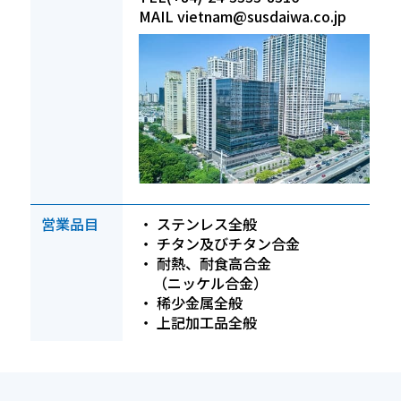
MAIL vietnam@susdaiwa.co.jp
営業品目
・ ステンレス全般
・ チタン及びチタン合金
・ 耐熱、耐食高合金
（ニッケル合金）
・ 稀少金属全般
・ 上記加工品全般