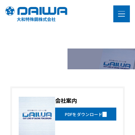
LANGUAGE
製品情報
カタログ
Catalog
ステンレス製品
高合金製品
（ニッケル・チタン）
会社案内
設備紹介
PDFをダウンロード
大和特殊鋼の強み