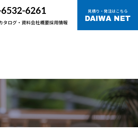
-6532-6261
見積り・発注は
こちら
DAIWA NET
カタログ・資料
会社概要
採用情報
NO1鋼板
2B鋼板
H形鋼
角パイプ