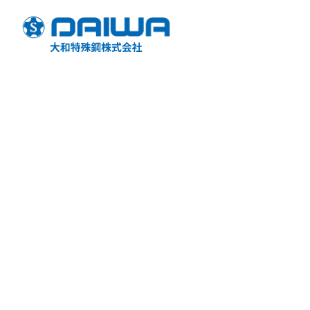
製品情報
Product
ニュース
ステンレス製品
News/Topics
丸棒
引抜丸棒
縞板
フラットバー
研磨パイプ
溶接管
高合金製品
（ニッケル・チタン