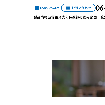
06
お問い合わせ
LANGUAGE
製品情報
設備紹介
大和特殊鋼の強み
動画一覧
引抜六角棒
直線
センタレス丸棒
四角棒
アングル
チャンネル
シームレス鋼管
）